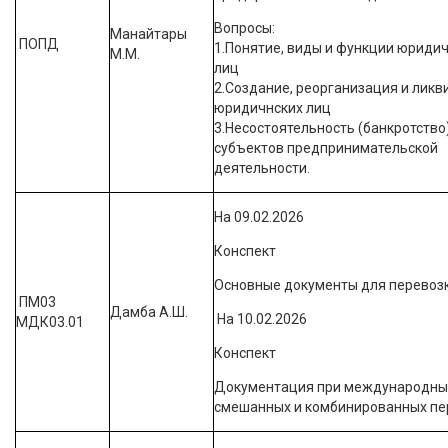
Вопросы:
Манайтары
ПОПД
1.Понятие, виды и функции юриди
М.М.
лиц
2.Создание, реорганизация и лик
юридичнских лиц
3.Несостоятельность (банкротство
субъектов предпринимательской
деятельности.
На 09.02.2026
Конспект
Основные документы для перевозк
ПМ03
Дамба А.Ш.
На 10.02.2026
МДК03.01
Конспект
Документация при международны
смешанных и комбинированных пе