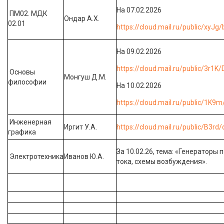
На 07.02.2026
ПМ02. МДК
Ондар А.Х.
02.01
https://cloud.mail.ru/public/xyJg
На 09.02.2026
https://cloud.mail.ru/public/3r
Основы
Монгуш Д.М.
философии
На 10.02.2026
https://cloud.mail.ru/public/1K9
Инженерная
Иргит У.А.
https://cloud.mail.ru/public/B3r
графика
За 10.02.26, тема: «Генераторы 
Электротехника
Иванов Ю.А.
тока, схемы возбуждения».