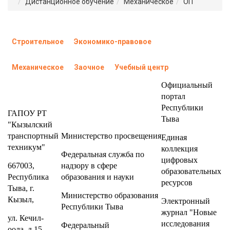
Дистанционное обучение
Механическое
ОП
Строительное
Экономико-правовое
Механическое
Заочное
Учебный центр
Официальный
портал
Республики
ГАПОУ РТ
Тыва
"Кызылский
транспортный
Министерство
просвещения
Единая
техникум"
коллекция
Федеральная служба по
цифровых
667003,
надзору в сфере
образовательных
Республика
образования и науки
ресурсов
Тыва, г.
Министерство образования
Кызыл,
Электронный
Республики Тыва
журнал "Новые
ул. Кечил-
исследования
Федеральный
оола, д.15