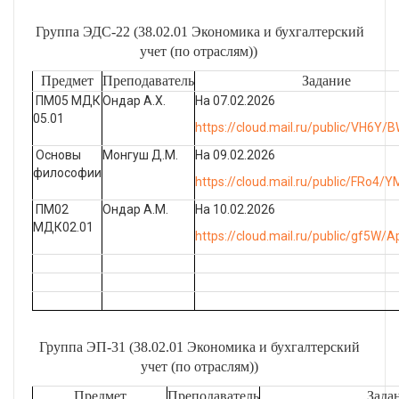
Группа ЭДС-22 (38.02.01 Экономика и бухгалтерский
учет (по отраслям))
Предмет
Преподаватель
Задание
ПМ05 МДК
Ондар А.Х.
На 07.02.2026
05.01
https://cloud.mail.ru/public/VH6Y/
Основы
Монгуш Д.М.
На 09.02.2026
философии
https://cloud.mail.ru/public/FRo4
ПМ02
Ондар А.М.
На 10.02.2026
МДК02.01
https://cloud.mail.ru/public/gf5W
Группа ЭП-31 (38.02.01 Экономика и бухгалтерский
учет (по отраслям))
Предмет
Преподаватель
Зада