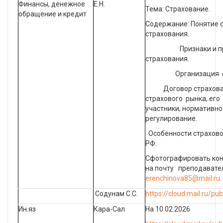
Финансы, денежное
Е.Н.
Тема: Страхование.
обращение и кредит
Содержание: Понятие 
страхования.
Признаки и пр
страхования.
Организация стра
Договор страховани
страхового рынка, его
участники, нормативн
регулирование.
Особенности страхово
РФ.
Сфотографировать кон
на почту преподавате
erenchinova85@mail.ru
.
Содунам С.С.
https://cloud.mail.ru/pu
Ин.яз
Кара-Сал
На 10.02.2026