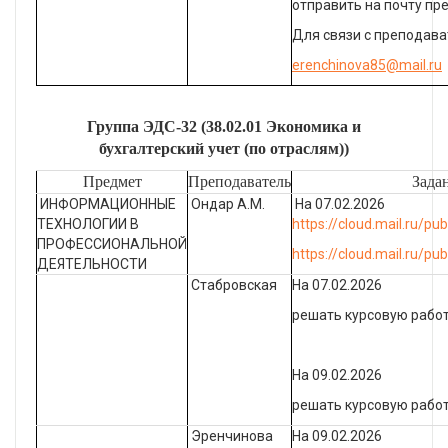
отправить на почту пр
Для связи с преподав
erenchinova
85@
mail
.
ru
Группа ЭДС-32 (38.02.01 Экономика и
бухгалтерский учет (по отраслям))
Предмет
Преподаватель
Зада
ИНФОРМАЦИОННЫЕ
Ондар А.М.
На 07.02.2026
ТЕХНОЛОГИИ В
https://cloud.mail.ru/p
ПРОФЕССИОНАЛЬНОЙ
https://cloud.mail.ru/p
ДЕЯТЕЛЬНОСТИ
Стабровская
На 07.02.2026
решать курсовую рабо
На 09.02.2026
решать курсовую рабо
Эренчинова
На 09.02.2026