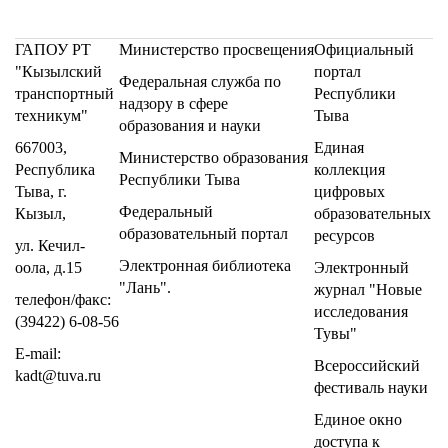
ГАПОУ РТ
Министерство
просвещения
Официальный
"Кызылский
портал
Федеральная служба по
транспортный
Республики
надзору в сфере
техникум"
Тыва
образования и науки
667003,
Единая
Министерство образования
Республика
коллекция
Республики Тыва
Тыва, г.
цифровых
Федеральный
Кызыл,
образовательных
образовательный портал
ресурсов
ул. Кечил-
Электронная библиотека
оола, д.15
Электронный
"Лань"
.
журнал "Новые
телефон/факс:
исследования
(39422) 6-08-56
Тувы"
E-mail:
Всероссийский
kadt@tuva.ru
фестиваль науки
Единое окно
доступа к