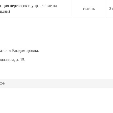
зация перевозок и управление на
техник
3 
видам)
аталья Владимировна.
ил-оола, д. 15.
кое