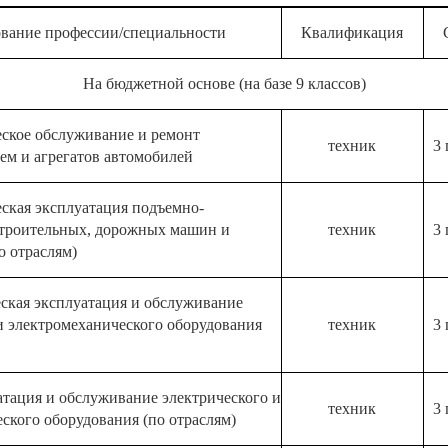
вание профессии/специальности
Квалификация
На бюджетной основе (на базе 9 классов)
еское обслуживание и ремонт
техник
3 
тем и агрегатов автомобилей
еская эксплуатация подъемно-
строительных, дорожных машин и
техник
3 
о отраслям)
еская эксплуатация и обслуживание
и электромеханического оборудования
техник
3 
атация и обслуживание электрического и
техник
3 
ского оборудования (по отраслям)