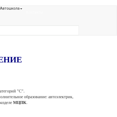
Автошкола
Контакты
ЕНИЕ
атегорий "С".
лнительное образование: автоэлектрик,
разделе
МЦПК
.